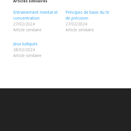
Articles similaires
Entrainement mental et
Principes de base du tir
concentration
de précision
27/02/2024
27/02/2024
Article similaire
Article similaire
Jeux ludiques
28/02/2024
Article similaire